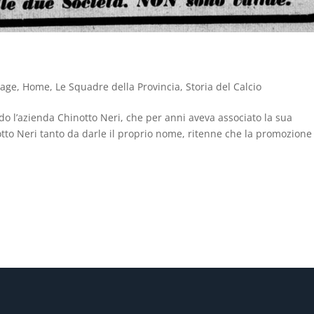
tage
,
Home
,
Le Squadre della Provincia
,
Storia del Calcio
do l’azienda Chinotto Neri, che per anni aveva associato la sua
tto Neri tanto da darle il proprio nome, ritenne che la promozione