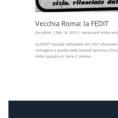
Vecchia Roma: la FEDIT
da
editor
|
Feb 18, 2019
|
Amarcord molto vin
La FEDIT nacque nell’estate del 1957 allorquan
immagine a quella della Società Sportiva Chino
delle squadra in Serie C avesse...