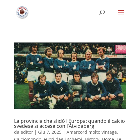
La provincia che sfidò l’Europa: quando il calcio
svedese si accese con l’Åtvidaberg
da
editor
|
Giu 7, 2025
|
Amarcord molto vintage
,
Calciomondo
,
Fuori dagli schemi
,
History
,
Home
,
Le