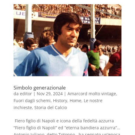
Simbolo generazionale
da
editor
|
Nov 29, 2024
|
Amarcord molto vintage
,
Fuori dagli schemi
,
History
,
Home
,
Le nostre
inchieste
,
Storia del Calcio
Fiero figlio di Napoli e icona della fedeltà azzurra
“Fiero figlio di Napoli” ed “eterna bandiera azzurra”…
Antonio Juliano, detto Totonno, ha segnato un’epoca