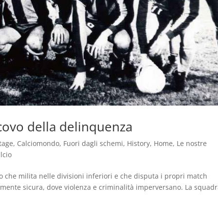
covo della delinquenza
tage
,
Calciomondo
,
Fuori dagli schemi
,
History
,
Home
,
Le nostre
lcio
 che milita nelle divisioni inferiori e che disputa i propri match
riamente sicura, dove violenza e criminalità imperversano. La squad