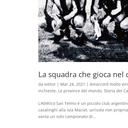
La squadra che gioca nel 
da
editor
|
Mar 24, 2021
|
Amarcord molto vin
inchieste
,
Le province del mondo
,
Storia del Ca
L’Atlético San Telmo è un piccolo club argentino
casalinghi alla Isla Maciel, un’isola non prop
vanta un solo campionato di...