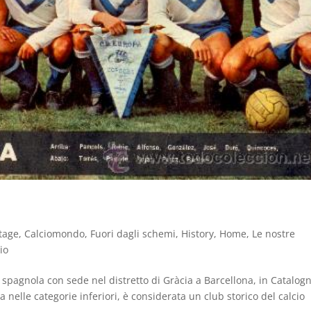
tage
,
Calciomondo
,
Fuori dagli schemi
,
History
,
Home
,
Le nostre
io
a spagnola con sede nel distretto di Gràcia a Barcellona, in Catalog
nelle categorie inferiori, è considerata un club storico del calcio