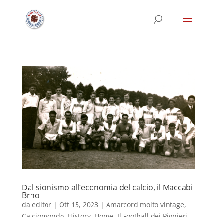
Dal sionismo all’economia del calcio, il Maccabi
Brno
da
editor
|
Ott 15, 2023
|
Amarcord molto vintage
,
Calciomondo
,
History
,
Home
,
Il Football dei Pionieri
,