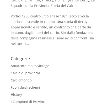
Calcio di provincia
,
History
,
Home
,
I grandi Derby
,
Le
Squadre della Provincia
,
Storia del Calcio
Portici 1906 contro Ercolanese 1924: ecco a voi la
storia che scende in campo. Una storia di derby
appassionato e sentito, un confronto che parte da
lontano, dagli albori del calcio. Sin dalla fondazione
della compagine resinese si sono avuti confronti sia
nei tornei...
Categorie
Amarcord molto vintage
Calcio di provincia
Calciomondo
Fuori dagli schemi
History
I Campioni di Provincia