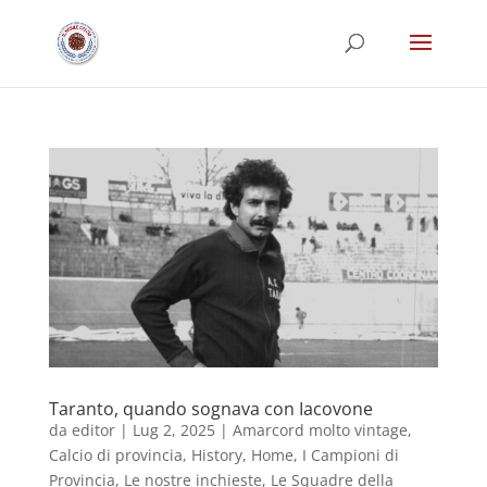
Taranto, quando sognava con Iacovone
da
editor
|
Lug 2, 2025
|
Amarcord molto vintage
,
Calcio di provincia
,
History
,
Home
,
I Campioni di
Provincia
,
Le nostre inchieste
,
Le Squadre della