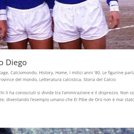
to Diego
tage
,
Calciomondo
,
History
,
Home
,
I mitici anni '80
,
Le figurine parl
rovince del mondo
,
Letteratura calcistica
,
Storia del Calcio
Chi li ha conosciuti si divide tra l’ammirazione e il disprezzo. Non s
ranze, diventando l’esempio umano che El Pibe de Oro non è mai stato