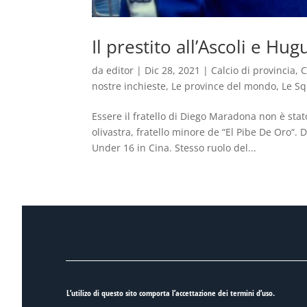
Il prestito all’Ascoli e Hu
da
editor
|
Dic 28, 2021
|
Calcio di provincia
,
C
nostre inchieste
,
Le province del mondo
,
Le Sq
Essere il fratello di Diego Maradona non è stat
olivastra, fratello minore de “El Pibe De Oro“. 
Under 16 in Cina. Stesso ruolo del...
L’utilizo di questo sito comporta l’accettazione dei
termini d’uso
.