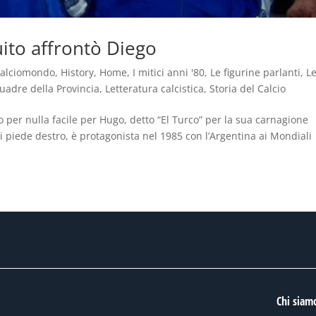
guito affrontò Diego
alciomondo
,
History
,
Home
,
I mitici anni '80
,
Le figurine parlanti
,
L
uadre della Provincia
,
Letteratura calcistica
,
Storia del Calcio
o per nulla facile per Hugo, detto “El Turco” per la sua carnagione
Di piede destro, è protagonista nel 1985 con l’Argentina ai Mondiali
Chi siam