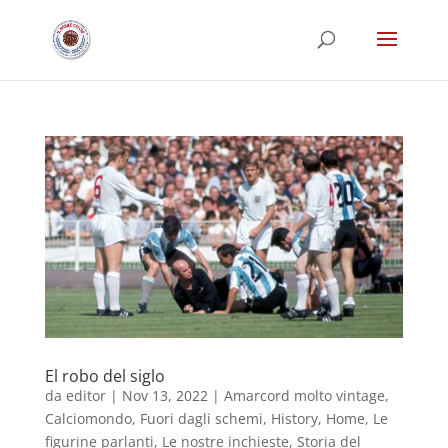
El robo del siglo
da
editor
|
Nov 13, 2022
|
Amarcord molto vintage
,
Calciomondo
,
Fuori dagli schemi
,
History
,
Home
,
Le
figurine parlanti
,
Le nostre inchieste
,
Storia del