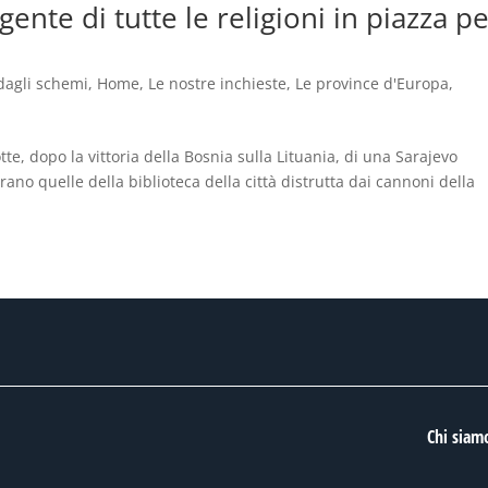
 gente di tutte le religioni in piazza p
dagli schemi
,
Home
,
Le nostre inchieste
,
Le province d'Europa
,
te, dopo la vittoria della Bosnia sulla Lituania, di una Sarajevo
ano quelle della biblioteca della città distrutta dai cannoni della
Chi siam