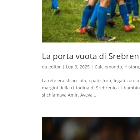
La porta vuota di Srebren
da
editor
|
Lug 9, 2025
|
Calciomondo
,
History
La rete era sfilacciata, i pali storti, legati con
margini della cittadina di Srebrenica, i bambini 
si chiamava Amir. Aveva...