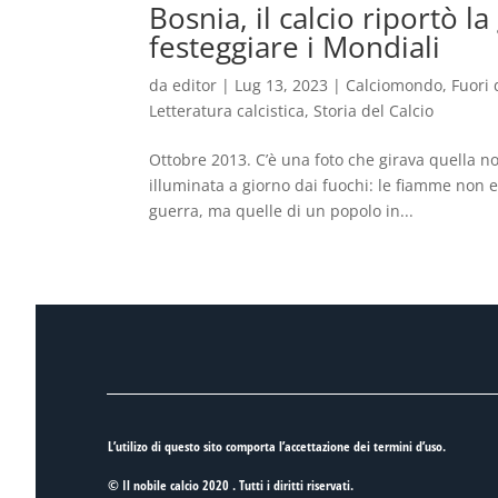
Bosnia, il calcio riportò la
festeggiare i Mondiali
da
editor
|
Lug 13, 2023
|
Calciomondo
,
Fuori 
Letteratura calcistica
,
Storia del Calcio
Ottobre 2013. C’è una foto che girava quella not
illuminata a giorno dai fuochi: le fiamme non er
guerra, ma quelle di un popolo in...
L’utilizo di questo sito comporta l’accettazione dei
termini d’uso
.
© Il nobile calcio 2020 . Tutti i diritti riservati.