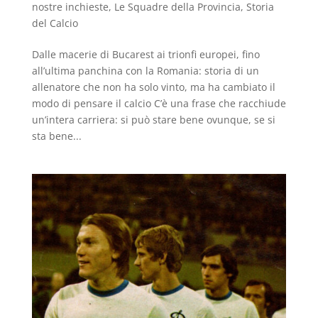
nostre inchieste
,
Le Squadre della Provincia
,
Storia
del Calcio
Dalle macerie di Bucarest ai trionfi europei, fino
all’ultima panchina con la Romania: storia di un
allenatore che non ha solo vinto, ma ha cambiato il
modo di pensare il calcio C’è una frase che racchiude
un’intera carriera: si può stare bene ovunque, se si
sta bene...