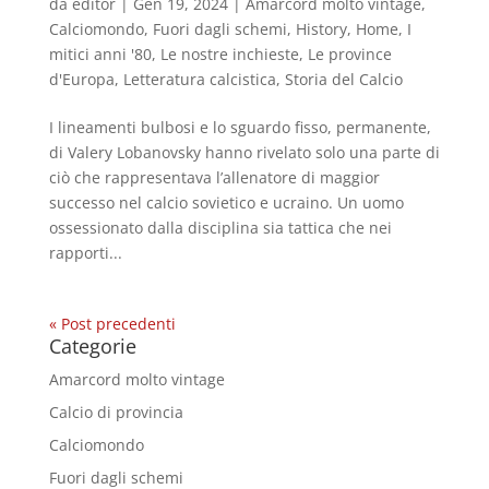
da
editor
|
Gen 19, 2024
|
Amarcord molto vintage
,
Calciomondo
,
Fuori dagli schemi
,
History
,
Home
,
I
mitici anni '80
,
Le nostre inchieste
,
Le province
d'Europa
,
Letteratura calcistica
,
Storia del Calcio
I lineamenti bulbosi e lo sguardo fisso, permanente,
di Valery Lobanovsky hanno rivelato solo una parte di
ciò che rappresentava l’allenatore di maggior
successo nel calcio sovietico e ucraino. Un uomo
ossessionato dalla disciplina sia tattica che nei
rapporti...
« Post precedenti
Categorie
Amarcord molto vintage
Calcio di provincia
Calciomondo
Fuori dagli schemi