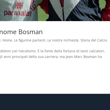
i nome Bosman
y
,
Home
,
Le figurine parlanti
,
Le nostre inchieste
,
Storia del Calcio
oblemi con l’alcolismo. È la fonte della fortuna di tanti calciatori,
 gli anni principali della sua carriera, ma Jean-Marc Bosman ha