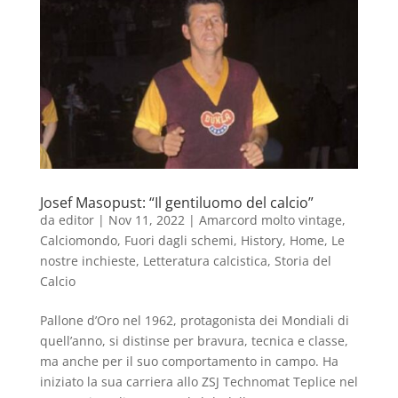
Josef Masopust: “Il gentiluomo del calcio”
da
editor
|
Nov 11, 2022
|
Amarcord molto vintage
,
Calciomondo
,
Fuori dagli schemi
,
History
,
Home
,
Le
nostre inchieste
,
Letteratura calcistica
,
Storia del
Calcio
Pallone d’Oro nel 1962, protagonista dei Mondiali di
quell’anno, si distinse per bravura, tecnica e classe,
ma anche per il suo comportamento in campo. Ha
iniziato la sua carriera allo ZSJ Technomat Teplice nel