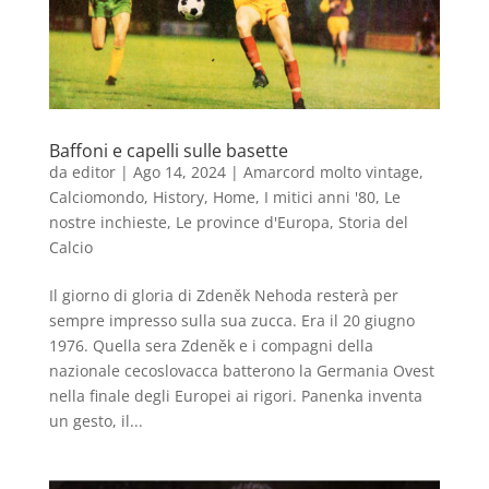
Baffoni e capelli sulle basette
da
editor
|
Ago 14, 2024
|
Amarcord molto vintage
,
Calciomondo
,
History
,
Home
,
I mitici anni '80
,
Le
nostre inchieste
,
Le province d'Europa
,
Storia del
Calcio
Il giorno di gloria di Zdeněk Nehoda resterà per
sempre impresso sulla sua zucca. Era il 20 giugno
1976. Quella sera Zdeněk e i compagni della
nazionale cecoslovacca batterono la Germania Ovest
nella finale degli Europei ai rigori. Panenka inventa
un gesto, il...