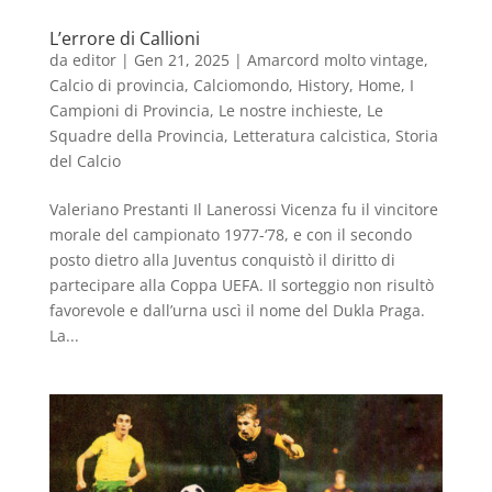
L’errore di Callioni
da
editor
|
Gen 21, 2025
|
Amarcord molto vintage
,
Calcio di provincia
,
Calciomondo
,
History
,
Home
,
I
Campioni di Provincia
,
Le nostre inchieste
,
Le
Squadre della Provincia
,
Letteratura calcistica
,
Storia
del Calcio
Valeriano Prestanti Il Lanerossi Vicenza fu il vincitore
morale del campionato 1977-‘78, e con il secondo
posto dietro alla Juventus conquistò il diritto di
partecipare alla Coppa UEFA. Il sorteggio non risultò
favorevole e dall’urna uscì il nome del Dukla Praga.
La...