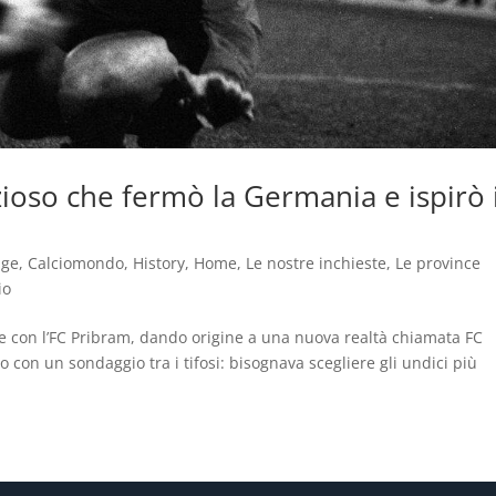
nzioso che fermò la Germania e ispirò i
age
,
Calciomondo
,
History
,
Home
,
Le nostre inchieste
,
Le province
io
se con l’FC Pribram, dando origine a una nuova realtà chiamata FC
o con un sondaggio tra i tifosi: bisognava scegliere gli undici più