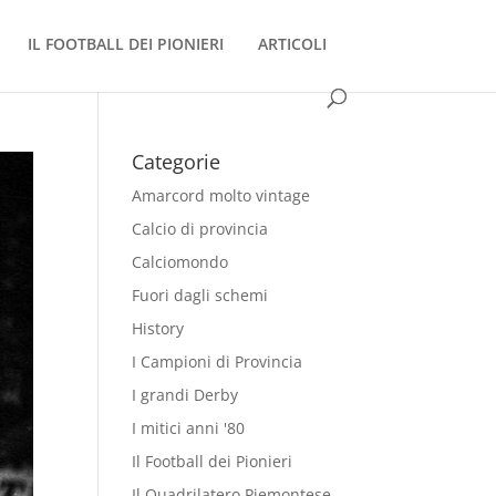
IL FOOTBALL DEI PIONIERI
ARTICOLI
Categorie
Amarcord molto vintage
Calcio di provincia
Calciomondo
Fuori dagli schemi
History
I Campioni di Provincia
I grandi Derby
I mitici anni '80
Il Football dei Pionieri
Il Quadrilatero Piemontese