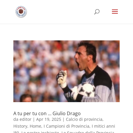
A tu per tu con … Giulio Drago
da
editor
|
Apr 19, 2025
|
Calcio di provincia
,
History
,
Home
,
I Campioni di Provincia
,
I mitici anni
'80
,
Le nostre inchieste
,
Le Squadre della Provincia
,