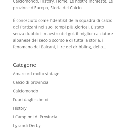
Calciomondo
,
History
,
Home
,
Le nostre inchieste
,
Le
province d'Europa
,
Storia del Calcio
È conosciuto come l’identikit della squadra di calcio
del Partizani nei suoi tempi più gloriosi. È stato
senza dubbio il maestro del gol, il miglior calciatore
albanese del secolo scorso e di tutta la storia, il
fenomeno dei Balcani, il re del dribbling, dello...
Categorie
Amarcord molto vintage
Calcio di provincia
Calciomondo
Fuori dagli schemi
History
I Campioni di Provincia
I grandi Derby