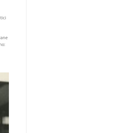
tici
vane
mo: