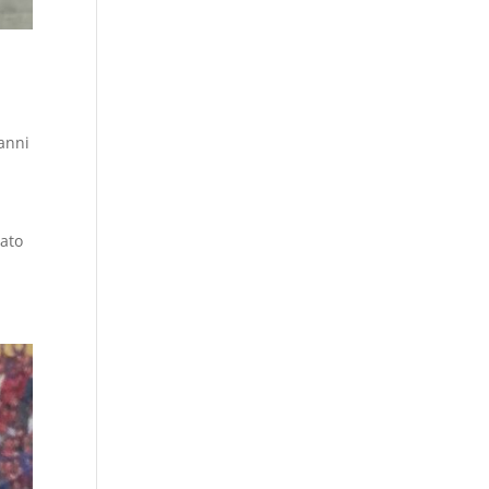
 anni
nato