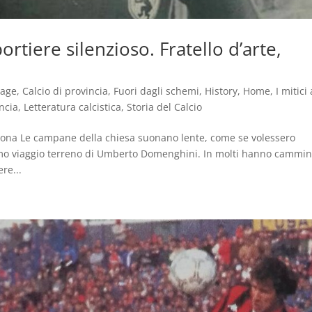
tiere silenzioso. Fratello d’arte,
tage
,
Calcio di provincia
,
Fuori dagli schemi
,
History
,
Home
,
I mitici
ncia
,
Letteratura calcistica
,
Storia del Calcio
ona Le campane della chiesa suonano lente, come se volessero
timo viaggio terreno di Umberto Domenghini. In molti hanno cammi
re...