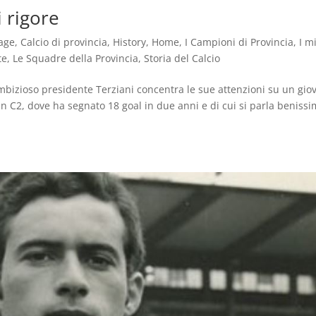
i rigore
age
,
Calcio di provincia
,
History
,
Home
,
I Campioni di Provincia
,
I mi
te
,
Le Squadre della Provincia
,
Storia del Calcio
’ambizioso presidente Terziani concentra le sue attenzioni su un gio
n C2, dove ha segnato 18 goal in due anni e di cui si parla benissi