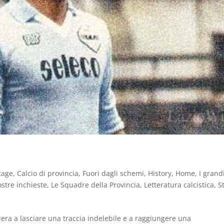
tage
,
Calcio di provincia
,
Fuori dagli schemi
,
History
,
Home
,
I grand
ostre inchieste
,
Le Squadre della Provincia
,
Letteratura calcistica
,
S
iera a lasciare una traccia indelebile e a raggiungere una