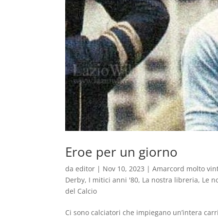
Eroe per un giorno
da
editor
|
Nov 10, 2023
|
Amarcord molto vin
Derby
,
I mitici anni '80
,
La nostra libreria
,
Le n
del Calcio
Ci sono calciatori che impiegano un’intera carr