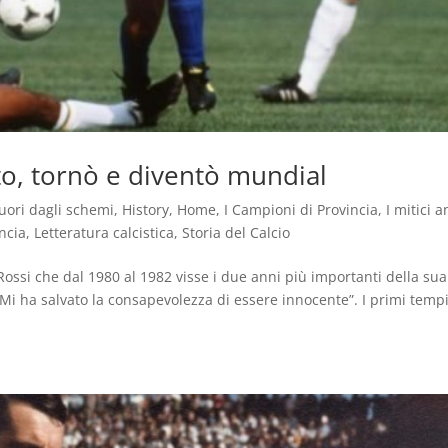
ato, tornò e diventò mundial
uori dagli schemi
,
History
,
Home
,
I Campioni di Provincia
,
I mitici a
ncia
,
Letteratura calcistica
,
Storia del Calcio
Rossi che dal 1980 al 1982 visse i due anni più importanti della sua
e. Mi ha salvato la consapevolezza di essere innocente”. I primi temp