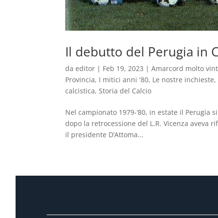
Il debutto del Perugia in
da
editor
|
Feb 19, 2023
|
Amarcord molto vin
Provincia
,
I mitici anni '80
,
Le nostre inchieste
calcistica
,
Storia del Calcio
Nel campionato 1979-‘80, in estate il Perugia si
dopo la retrocessione del L.R. Vicenza aveva rif
il presidente D’Attoma...