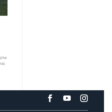
i
 (che
na);