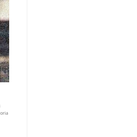
i
toria