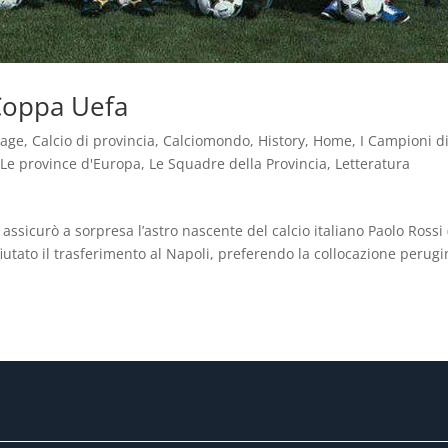
 Coppa Uefa
tage
,
Calcio di provincia
,
Calciomondo
,
History
,
Home
,
I Campioni d
,
Le province d'Europa
,
Le Squadre della Provincia
,
Letteratura
 assicurò a sorpresa l’astro nascente del calcio italiano Paolo Rossi
iutato il trasferimento al Napoli, preferendo la collocazione perugi