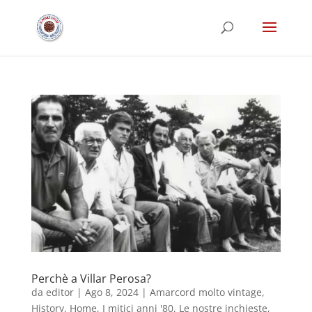
Perchè a Villar Perosa?
da
editor
|
Ago 8, 2024
|
Amarcord molto vintage
,
History
,
Home
,
I mitici anni '80
,
Le nostre inchieste
,