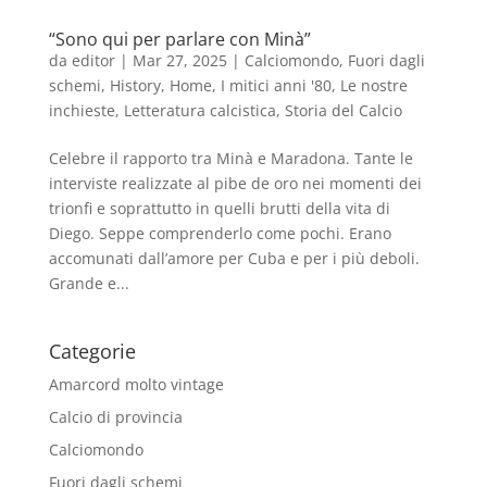
“Sono qui per parlare con Minà”
da
editor
|
Mar 27, 2025
|
Calciomondo
,
Fuori dagli
schemi
,
History
,
Home
,
I mitici anni '80
,
Le nostre
inchieste
,
Letteratura calcistica
,
Storia del Calcio
Celebre il rapporto tra Minà e Maradona. Tante le
interviste realizzate al pibe de oro nei momenti dei
trionfi e soprattutto in quelli brutti della vita di
Diego. Seppe comprenderlo come pochi. Erano
accomunati dall’amore per Cuba e per i più deboli.
Grande e...
Categorie
Amarcord molto vintage
Calcio di provincia
Calciomondo
Fuori dagli schemi