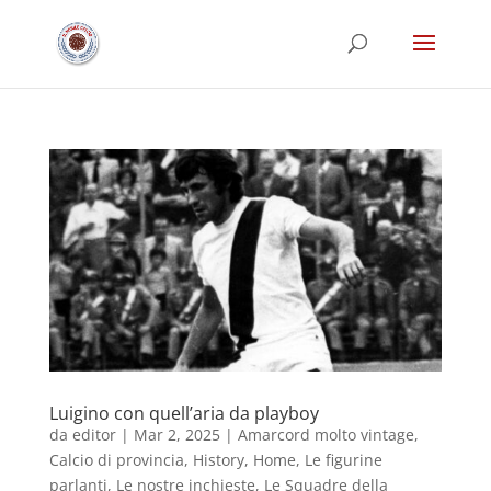
Luigino con quell’aria da playboy
da
editor
|
Mar 2, 2025
|
Amarcord molto vintage
,
Calcio di provincia
,
History
,
Home
,
Le figurine
parlanti
,
Le nostre inchieste
,
Le Squadre della