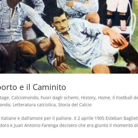
porto e il Caminito
ntage
,
Calciomondo
,
Fuori dagli schemi
,
History
,
Home
,
Il Football d
mondo
,
Letteratura calcistica
,
Storia del Calcio
taliane e dall’amore per il pallone. Il 2 aprile 1905 Esteban Bagliet
Teodoro e Juan Antonio Farenga decisero che era giunto il momento d