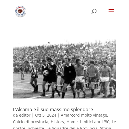
L’Alcamo e il suo massimo splendore
da
editor
|
Ott 5, 2024
|
Amarcord molto vintage
,
Calcio di provincia
,
History
,
Home
,
I mitici anni '80
,
Le
nostre inchieste
,
Le Squadre della Provincia
,
Storia