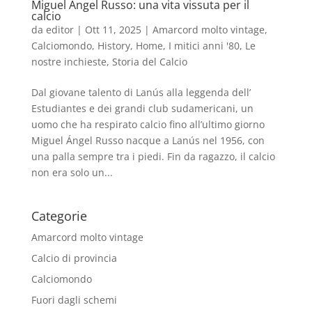
Miguel Ángel Russo: una vita vissuta per il
calcio
da
editor
|
Ott 11, 2025
|
Amarcord molto vintage
,
Calciomondo
,
History
,
Home
,
I mitici anni '80
,
Le
nostre inchieste
,
Storia del Calcio
Dal giovane talento di Lanús alla leggenda dell’
Estudiantes e dei grandi club sudamericani, un
uomo che ha respirato calcio fino all’ultimo giorno
Miguel Ángel Russo nacque a Lanús nel 1956, con
una palla sempre tra i piedi. Fin da ragazzo, il calcio
non era solo un...
Categorie
Amarcord molto vintage
Calcio di provincia
Calciomondo
Fuori dagli schemi