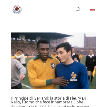
Il Principe di Gerland: la storia di Fleury Di
Nallo, l’uomo che fece innamorare Lione
da
editor
|
Ott 6, 2025
|
Amarcord molto vintage
,