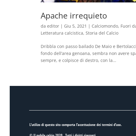
Apache irrequieto
da
editor
|
Giu 5, 2021
|
Calciomondo
,
Fuori d
Letteratura calcistica
,
Storia del Calcio
Dribbla con passo bailado De Maio e Bertolacci 
fondo dell’area genoana, sembra non avere spaz
sempre, e colpisce di destro, con la...
L’utilizo di questo sito comporta l’accettazione dei
termini d’uso
.
© Il nobile calcio 2020 . Tutti i diritti riservati.