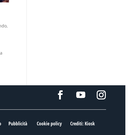
ondo
,
va
o
Pubblicità
Cookie policy
Crediti: Kiosk