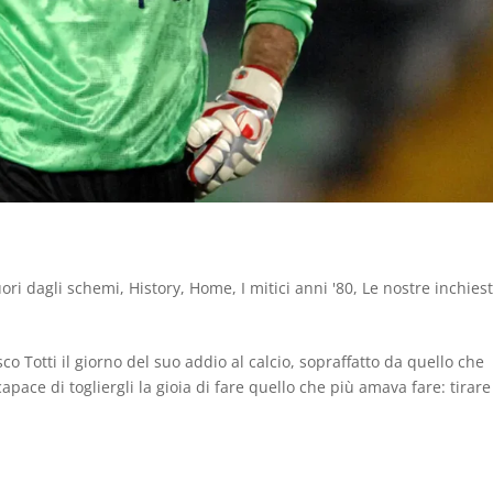
uori dagli schemi
,
History
,
Home
,
I mitici anni '80
,
Le nostre inchies
 Totti il giorno del suo addio al calcio, sopraffatto da quello che
pace di togliergli la gioia di fare quello che più amava fare: tirare