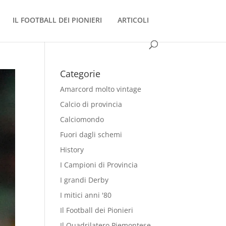
IL FOOTBALL DEI PIONIERI
ARTICOLI
Categorie
Amarcord molto vintage
Calcio di provincia
Calciomondo
Fuori dagli schemi
History
I Campioni di Provincia
I grandi Derby
I mitici anni '80
Il Football dei Pionieri
Il Quadrilatero Piemontese