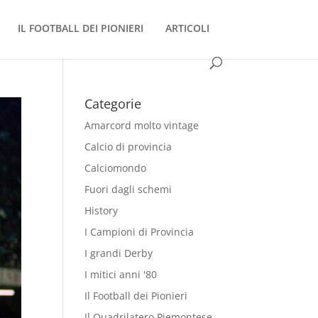
IL FOOTBALL DEI PIONIERI
ARTICOLI
Categorie
Amarcord molto vintage
Calcio di provincia
Calciomondo
Fuori dagli schemi
History
I Campioni di Provincia
I grandi Derby
I mitici anni '80
Il Football dei Pionieri
Il Quadrilatero Piemontese