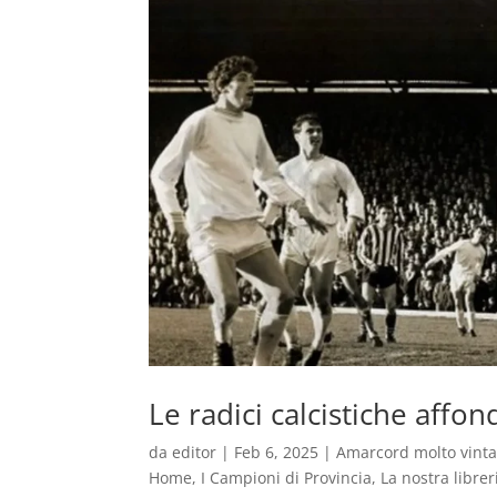
Le radici calcistiche affo
da
editor
|
Feb 6, 2025
|
Amarcord molto vint
Home
,
I Campioni di Provincia
,
La nostra librer