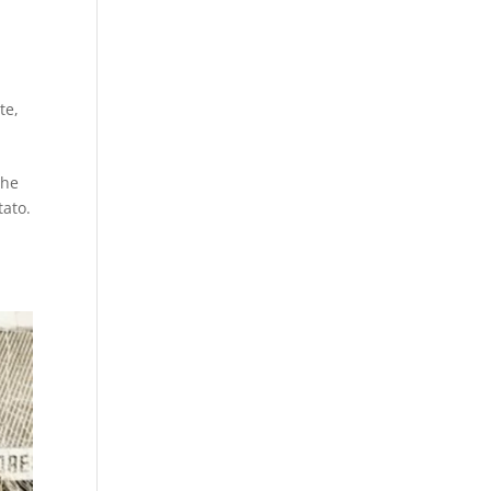
ste
,
che
tato.