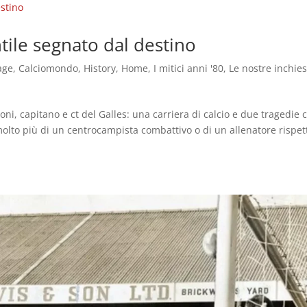
ntile segnato dal destino
age
,
Calciomondo
,
History
,
Home
,
I mitici anni '80
,
Le nostre inchie
ni, capitano e ct del Galles: una carriera di calcio e due tragedie 
molto più di un centrocampista combattivo o di un allenatore rispet