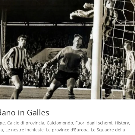
ndano in Galles
age
,
Calcio di provincia
,
Calciomondo
,
Fuori dagli schemi
,
History
,
ia
,
Le nostre inchieste
,
Le province d'Europa
,
Le Squadre della