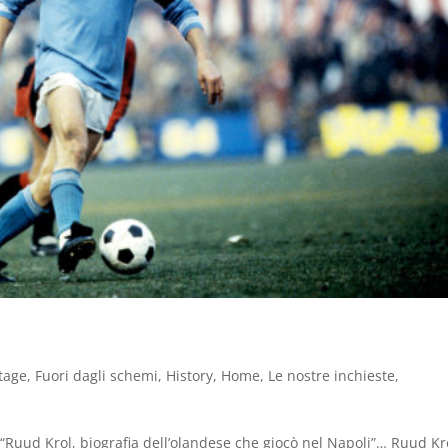
tage
,
Fuori dagli schemi
,
History
,
Home
,
Le nostre inchieste
,
o “Ruud Krol, biografia dell’olandese che giocò nel Napoli”… Ruud Kr