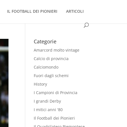
IL FOOTBALL DEI PIONIERI
ARTICOLI
Categorie
Amarcord molto vintage
Calcio di provincia
Calciomondo
Fuori dagli schemi
History
I Campioni di Provincia
I grandi Derby
I mitici anni '80
Il Football dei Pionieri
Il Quadrilatero Piemontese