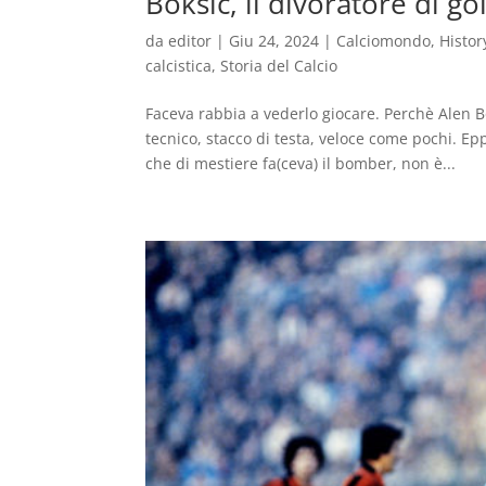
Bokšić, il divoratore di go
da
editor
|
Giu 24, 2024
|
Calciomondo
,
Histor
calcistica
,
Storia del Calcio
Faceva rabbia a vederlo giocare. Perchè Alen 
tecnico, stacco di testa, veloce come pochi. Ep
che di mestiere fa(ceva) il bomber, non è...