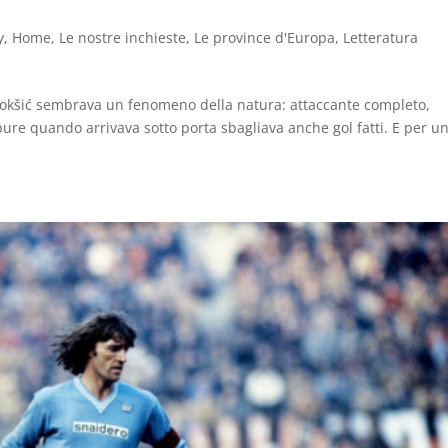
l
y
,
Home
,
Le nostre inchieste
,
Le province d'Europa
,
Letteratura
Bokšić sembrava un fenomeno della natura: attaccante completo,
pure quando arrivava sotto porta sbagliava anche gol fatti. E per u