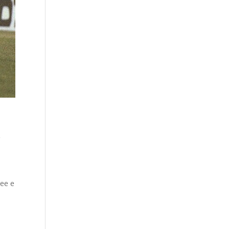
e
pee e