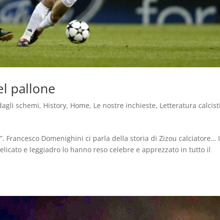
el pallone
dagli schemi
,
History
,
Home
,
Le nostre inchieste
,
Letteratura calcist
e”. Francesco Domenighini ci parla della storia di Zizou calciatore… I
elicato e leggiadro lo hanno reso celebre e apprezzato in tutto il