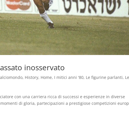
passato inosservato
alciomondo
,
History
,
Home
,
I mitici anni '80
,
Le figurine parlanti
,
L
lciatore con una carriera ricca di successi e esperienze in diverse
 momenti di gloria, partecipazioni a prestigiose competizioni euro