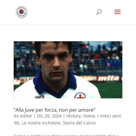
“Alla Juve per forza, non per amore”
da
editor
|
Dic 29, 2024
|
History
,
Home
,
I mitici anni
'80
,
Le nostre inchieste
,
Storia del Calcio