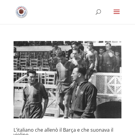
L’italiano che allenò il Barça e che suonava il
violino