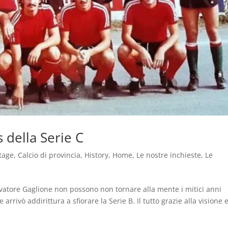
 della Serie C
tage
,
Calcio di provincia
,
History
,
Home
,
Le nostre inchieste
,
Le
vatore Gaglione non possono non tornare alla mente i mitici anni
rrivò addirittura a sfiorare la Serie B. Il tutto grazie alla visione e