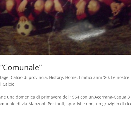
l “Comunale”
ntage
,
Calcio di provincia
,
History
,
Home
,
I mitici anni '80
,
Le nostre
l Calcio
enne una domenica di primavera del 1964 con un’Acerrana-Capua 3 
omunale di via Manzoni. Per tanti, sportivi e non, un groviglio di ric