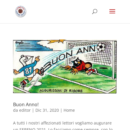
Buon Anno!
da
editor
|
Dic 31, 2020
|
Home
A tutti i nostri affezionati lettori vogliamo augurare
un SERENO 2021. Lo facciamo,come sempre, con lo