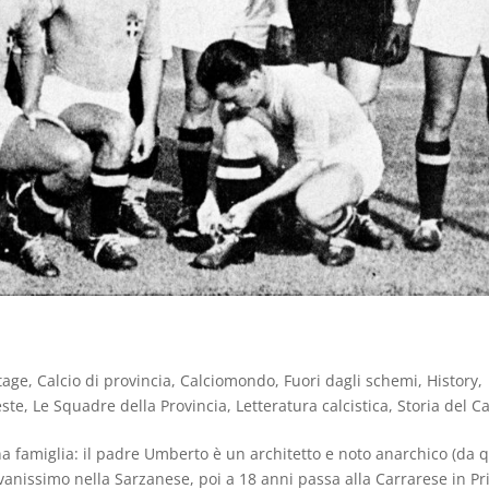
tage
,
Calcio di provincia
,
Calciomondo
,
Fuori dagli schemi
,
History
,
este
,
Le Squadre della Provincia
,
Letteratura calcistica
,
Storia del Ca
famiglia: il padre Umberto è un architetto e noto anarchico (da qu
giovanissimo nella Sarzanese, poi a 18 anni passa alla Carrarese in P