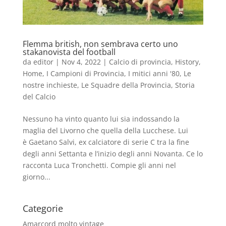
Flemma british, non sembrava certo uno
stakanovista del football
da
editor
|
Nov 4, 2022
|
Calcio di provincia
,
History
,
Home
,
I Campioni di Provincia
,
I mitici anni '80
,
Le
nostre inchieste
,
Le Squadre della Provincia
,
Storia
del Calcio
Nessuno ha vinto quanto lui sia indossando la
maglia del Livorno che quella della Lucchese. Lui
è Gaetano Salvi, ex calciatore di serie C tra la fine
degli anni Settanta e l’inizio degli anni Novanta. Ce lo
racconta Luca Tronchetti. Compie gli anni nel
giorno...
Categorie
Amarcord molto vintage