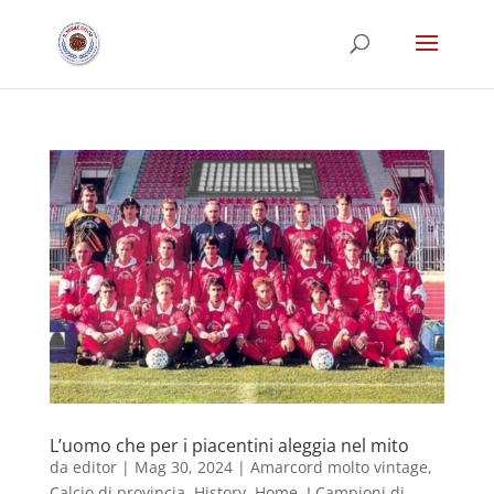
L’uomo che per i piacentini aleggia nel mito
da
editor
|
Mag 30, 2024
|
Amarcord molto vintage
,
Calcio di provincia
,
History
,
Home
,
I Campioni di