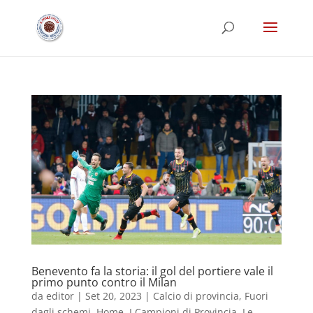
Benevento fa la storia: il gol del portiere vale il
primo punto contro il Milan
da
editor
|
Set 20, 2023
|
Calcio di provincia
,
Fuori
dagli schemi
,
Home
,
I Campioni di Provincia
,
Le