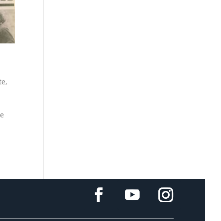
te
,
re