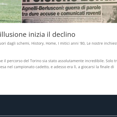
llusione inizia il declino
uori dagli schemi
,
History
,
Home
,
I mitici anni '80
,
Le nostre inchies
e il percorso del Torino sia stato assolutamente incredibile. Solo t
sa nel campionato cadetto, e adesso era lì, a giocarsi la finale di