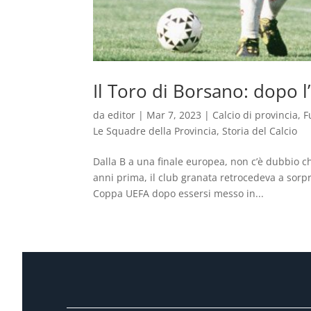
Il Toro di Borsano: dopo l’i
da
editor
|
Mar 7, 2023
|
Calcio di provincia
,
F
Le Squadre della Provincia
,
Storia del Calcio
Dalla B a una finale europea, non c’è dubbio ch
anni prima, il club granata retrocedeva a sorpre
Coppa UEFA dopo essersi messo in...