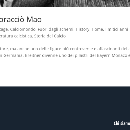
abbracciò Mao
tage
,
Calciomondo
,
Fuori dagli schemi
,
History
,
Home
,
I mitici anni 
eratura calcistica
,
Storia del Calcio
tore, ma anche una delle figure più controverse e affascinanti dell
 in Germania, Breitner divenne uno dei pilastri del Bayern Monaco 
Chi siam