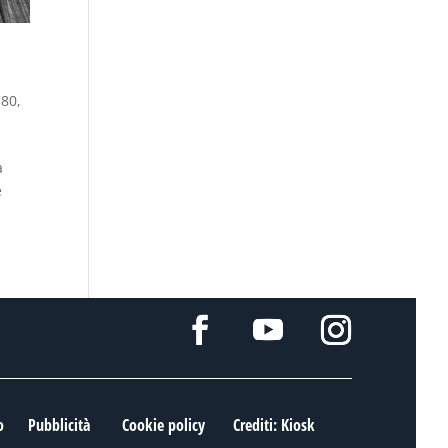
'80
,
a
e
o
Pubblicità
Cookie policy
Crediti: Kiosk