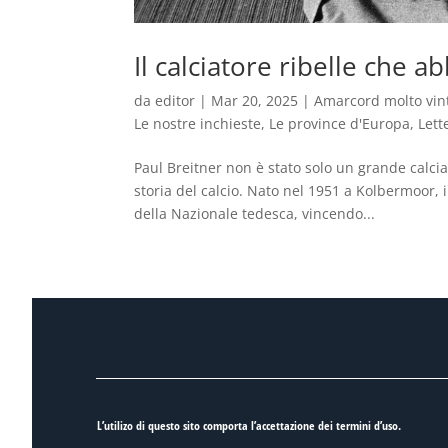
Il calciatore ribelle che 
da
editor
|
Mar 20, 2025
|
Amarcord molto vin
Le nostre inchieste
,
Le province d'Europa
,
Lett
Paul Breitner non è stato solo un grande calcia
storia del calcio. Nato nel 1951 a Kolbermoor,
della Nazionale tedesca, vincendo...
L’utilizo di questo sito comporta l’accettazione dei
termini d’uso
.