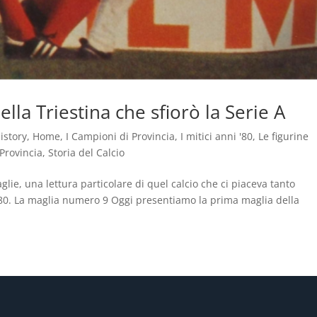
la Triestina che sfiorò la Serie A
istory
,
Home
,
I Campioni di Provincia
,
I mitici anni '80
,
Le figurine
Provincia
,
Storia del Calcio
lie, una lettura particolare di quel calcio che ci piaceva tanto
i ’80. La maglia numero 9 Oggi presentiamo la prima maglia della