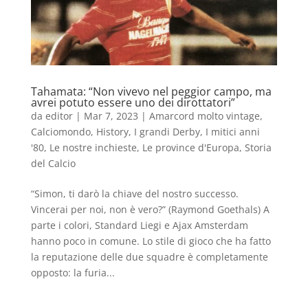
Tahamata: “Non vivevo nel peggior campo, ma
avrei potuto essere uno dei dirottatori”
da
editor
|
Mar 7, 2023
|
Amarcord molto vintage
,
Calciomondo
,
History
,
I grandi Derby
,
I mitici anni
'80
,
Le nostre inchieste
,
Le province d'Europa
,
Storia
del Calcio
“Simon, ti darò la chiave del nostro successo.
Vincerai per noi, non è vero?” (Raymond Goethals) A
parte i colori, Standard Liegi e Ajax Amsterdam
hanno poco in comune. Lo stile di gioco che ha fatto
la reputazione delle due squadre è completamente
opposto: la furia...