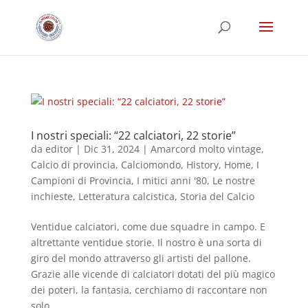
I nostri speciali: “22 calciatori, 22 storie”
da
editor
|
Dic 31, 2024
|
Amarcord molto vintage
,
Calcio di provincia
,
Calciomondo
,
History
,
Home
,
I
Campioni di Provincia
,
I mitici anni '80
,
Le nostre
inchieste
,
Letteratura calcistica
,
Storia del Calcio
Ventidue calciatori, come due squadre in campo. E
altrettante ventidue storie. Il nostro è una sorta di
giro del mondo attraverso gli artisti del pallone.
Grazie alle vicende di calciatori dotati del più magico
dei poteri, la fantasia, cerchiamo di raccontare non
solo...