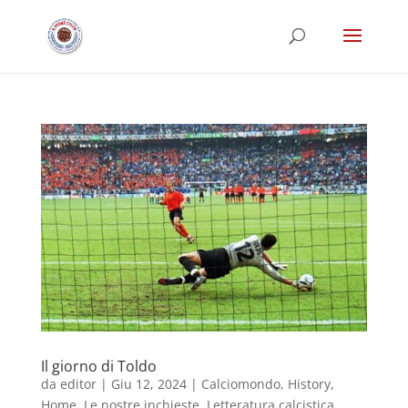
Il giorno di Toldo
da
editor
|
Giu 12, 2024
|
Calciomondo
,
History
,
Home
,
Le nostre inchieste
,
Letteratura calcistica
,