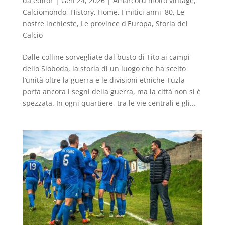
da
editor
|
Gen 24, 2026
|
Amarcord molto vintage
,
Calciomondo
,
History
,
Home
,
I mitici anni '80
,
Le
nostre inchieste
,
Le province d'Europa
,
Storia del
Calcio
Dalle colline sorvegliate dal busto di Tito ai campi
dello Sloboda, la storia di un luogo che ha scelto
l’unità oltre la guerra e le divisioni etniche Tuzla
porta ancora i segni della guerra, ma la città non si è
spezzata. In ogni quartiere, tra le vie centrali e gli...