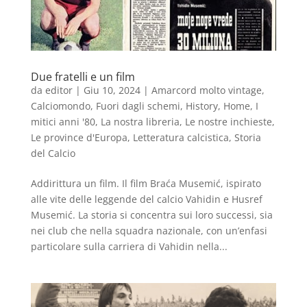
Due fratelli e un film
da
editor
|
Giu 10, 2024
|
Amarcord molto vintage
,
Calciomondo
,
Fuori dagli schemi
,
History
,
Home
,
I
mitici anni '80
,
La nostra libreria
,
Le nostre inchieste
,
Le province d'Europa
,
Letteratura calcistica
,
Storia
del Calcio
Addirittura un film. Il film Braća Musemić, ispirato
alle vite delle leggende del calcio Vahidin e Husref
Musemić. La storia si concentra sui loro successi, sia
nei club che nella squadra nazionale, con un’enfasi
particolare sulla carriera di Vahidin nella...