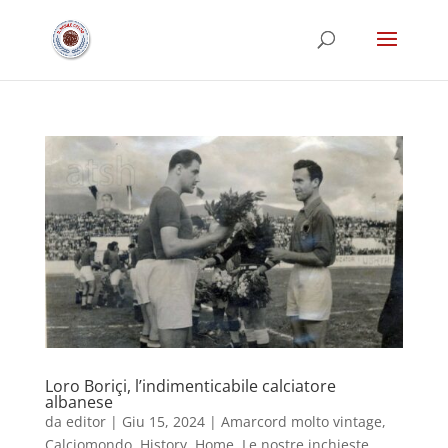
Loro Boriçi, l’indimenticabile calciatore
albanese
da
editor
|
Giu 15, 2024
|
Amarcord molto vintage
,
Calciomondo
,
History
,
Home
,
Le nostre inchieste
,