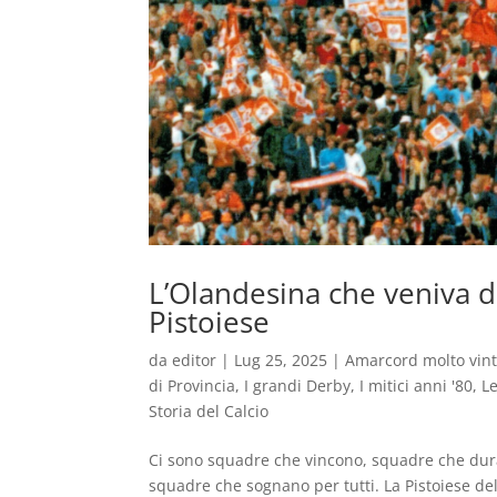
L’Olandesina che veniva da
Pistoiese
da
editor
|
Lug 25, 2025
|
Amarcord molto vin
di Provincia
,
I grandi Derby
,
I mitici anni '80
,
Le
Storia del Calcio
Ci sono squadre che vincono, squadre che dura
squadre che sognano per tutti. La Pistoiese del