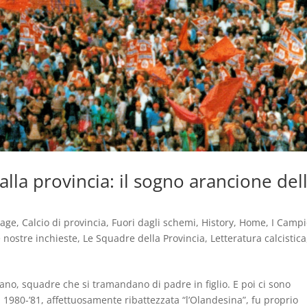
lla provincia: il sogno arancione del
tage
,
Calcio di provincia
,
Fuori dagli schemi
,
History
,
Home
,
I Campi
 nostre inchieste
,
Le Squadre della Provincia
,
Letteratura calcistica
no, squadre che si tramandano di padre in figlio. E poi ci sono
 1980-’81, affettuosamente ribattezzata “l’Olandesina”, fu proprio