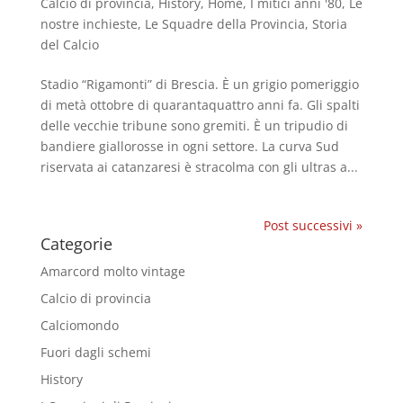
Calcio di provincia
,
History
,
Home
,
I mitici anni '80
,
Le
nostre inchieste
,
Le Squadre della Provincia
,
Storia
del Calcio
Stadio “Rigamonti” di Brescia. È un grigio pomeriggio
di metà ottobre di quarantaquattro anni fa. Gli spalti
delle vecchie tribune sono gremiti. È un tripudio di
bandiere giallorosse in ogni settore. La curva Sud
riservata ai catanzaresi è stracolma con gli ultras a...
Post successivi »
Categorie
Amarcord molto vintage
Calcio di provincia
Calciomondo
Fuori dagli schemi
History