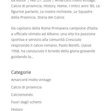
da
editor
|
Feb 27, 2026
|
Amarcord molto vintage
,
Calcio di provincia
,
History
,
Home
,
I mitici anni '80
,
Le
figurine parlanti
,
Le nostre inchieste
,
Le Squadre
della Provincia
,
Storia del Calcio
Da capitano della Roma Primavera campione d’Italia
a ufficiale stimato ad Albano, una vita tra passione
sportiva e servizio alla comunità Cresciuto
respirando il calcio romano, Paolo Borelli, classe
1958, ha conosciuto il brivido della gloria giovanile
guidando la...
Categorie
Amarcord molto vintage
Calcio di provincia
Calciomondo
Fuori dagli schemi
History