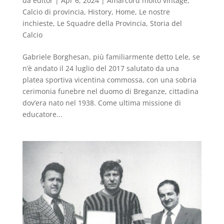
da
editor
|
Apr 6, 2024
|
Amarcord molto vintage
,
Calcio di provincia
,
History
,
Home
,
Le nostre
inchieste
,
Le Squadre della Provincia
,
Storia del
Calcio
Gabriele Borghesan, più familiarmente detto Lele, se
n’è andato il 24 luglio del 2017 salutato da una
platea sportiva vicentina commossa, con una sobria
cerimonia funebre nel duomo di Breganze, cittadina
dov’era nato nel 1938. Come ultima missione di
educatore...